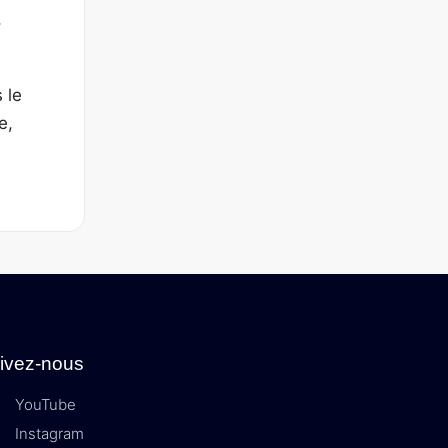
,
 le
e,
ivez-nous
YouTube
Instagram