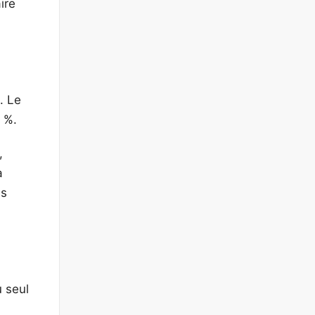
ire
. Le
 %.
,
a
es
u seul