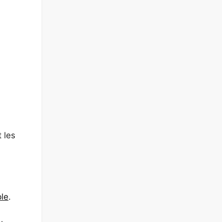
 les
ple
.